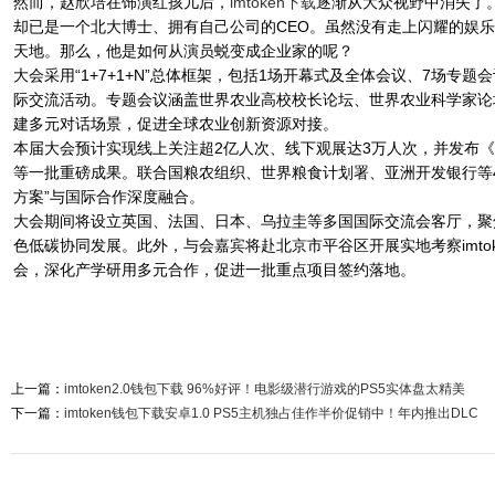
然而，赵欣培在饰演红孩儿后，
imtoken下载
逐渐从大众视野中消失了
却已是一个北大博士、拥有自己公司的CEO。虽然没有走上闪耀的娱
天地。那么，他是如何从演员蜕变成企业家的呢？
大会采用“1+7+1+N”总体框架，包括1场开幕式及全体会议、7场专
际交流活动。专题会议涵盖世界农业高校校长论坛、世界农业科学家论
建多元对话场景，促进全球农业创新资源对接。
本届大会预计实现线上关注超2亿人次、线下观展达3万人次，并发布《农
等一批重磅成果。联合国粮农组织、世界粮食计划署、亚洲开发银行等4
方案”与国际合作深度融合。
大会期间将设立英国、法国、日本、乌拉圭等多国国际交流会客厅，聚
色低碳协同发展。此外，与会嘉宾将赴北京市平谷区开展实地考察imtok
会，深化产学研用多元合作，促进一批重点项目签约落地。
上一篇：
imtoken2.0钱包下载 96%好评！电影级潜行游戏的PS5实体盘太精美
下一篇：
imtoken钱包下载安卓1.0 PS5主机独占佳作半价促销中！年内推出DLC