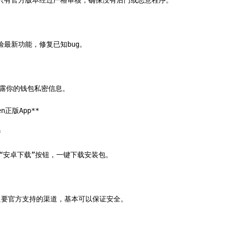
只有官方版本经过严格审核，确保没有后门或恶意程序。

最新功能，修复已知bug。

露你的钱包私密信息。

正版App**



到“安卓下载”按钮，一键下载安装包。

只要官方支持的渠道，基本可以保证安全。
